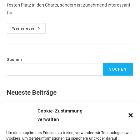
festen Platz in den Charts, sondern ist zunehmend interessant
für…
Antirassistische
Weiterlesen
Hip-
Hop-
Tage
Suchen
SUCHEN
Neueste Beiträge
#6 Sommer 2023: Jugendzentren, Jugendtreffs und Mobile
Cookie-Zustimmung
Jugendarbeit in Kärnten brummen vor Aktivitäten
verwalten
#5 Erfahrungsbericht You Part Projekt
#4 Rückschau bOJA Tagung 2022
Um dir ein optimales Erlebnis zu bieten, verwenden wir Technologien wie
#3 One Touch ist gerade das beliebteste Outdoorspiel im #Juze
Cookies, um Geräteinformationen zu speichern und/oder darauf