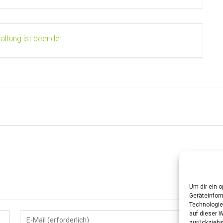
altung ist beendet.
Um dir ein 
Geräteinfor
Technologie
auf dieser 
Gib
Gib
zurückziehs