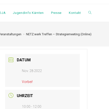
 OJA
Jugendinfo Kärnten
Presse
Kontakt
Veranstaltungen
>
NETZ:werk Treffen – Strategiemeeting (Online)
DATUM
Nov. 28 2022
Vorbei!
UHRZEIT
10:00 - 12:00