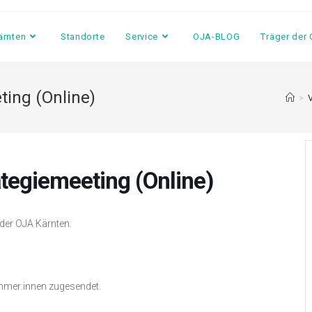
ärnten
Standorte
Service
OJA-BLOG
Träger der
ting (Online)
>
tegiemeeting (Online)
 der OJA Kärnten.
ehmer:innen zugesendet.