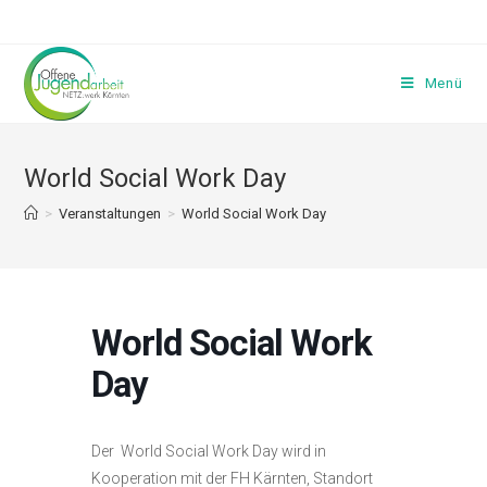
Zum
Inhalt
springen
Menü
World Social Work Day
>
Veranstaltungen
>
World Social Work Day
World Social Work
Day
Der World Social Work Day wird in
Kooperation mit der FH Kärnten, Standort